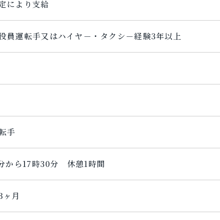
定により支給
役員運転手又はハイヤ－・タクシ－経験3年以上
転手
0分から17時30分 休憩1時間
3ヶ月