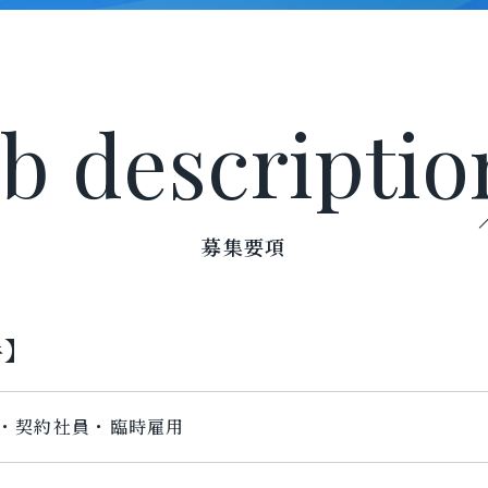
ob descriptio
募集要項
手】
・契約社員・臨時雇用